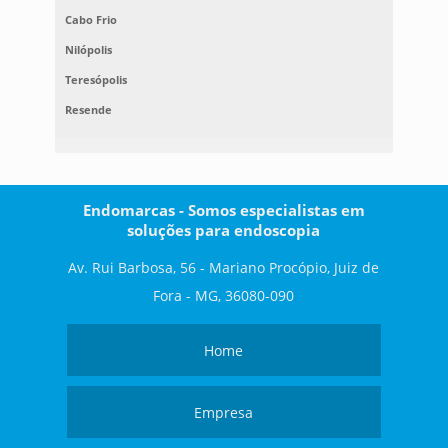
Cabo Frio
Nilópolis
Teresópolis
Resende
Endomarcas - Somos especialistas em
soluções para endoscopia
Av. Rui Barbosa, 56 - Mariano Procópio, Juiz de
Fora - MG, 36080-090
Home
Empresa