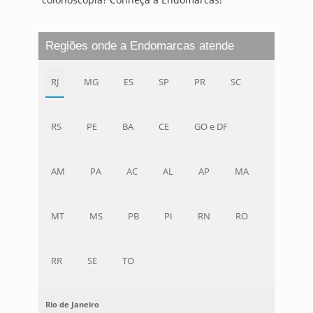
Regiões onde a Endomarcas atende
RJ
MG
ES
SP
PR
SC
RS
PE
BA
CE
GO e DF
AM
PA
AC
AL
AP
MA
MT
MS
PB
PI
RN
RO
RR
SE
TO
Rio de Janeiro