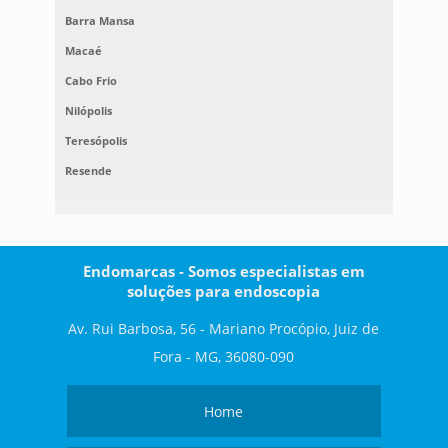
Barra Mansa
Macaé
Cabo Frio
Nilópolis
Teresópolis
Resende
Endomarcas - Somos especialistas em
soluções para endoscopia
Av. Rui Barbosa, 56 - Mariano Procópio, Juiz de
Fora - MG, 36080-090
Home