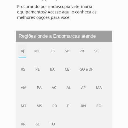
Procurando por endoscopia veterinária
equipamentos? Acesse aqui e conheça as
melhores opções para você!
Regiões onde a Endomarcas atende
RJ
MG
ES
SP
PR
SC
RS
PE
BA
CE
GO e DF
AM
PA
AC
AL
AP
MA
MT
MS
PB
PI
RN
RO
RR
SE
TO