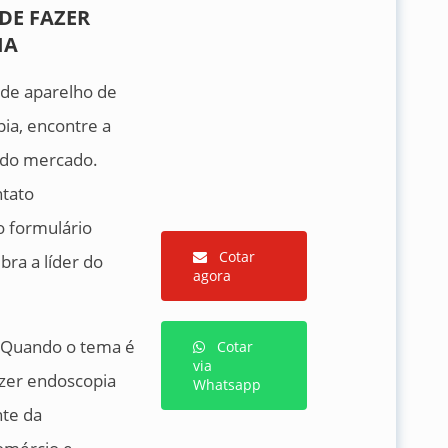
DE FAZER
IA
 de aparelho de
ia, encontre a
 do mercado.
ntato
 formulário
Cotar
bra a líder do
agora
 Quando o tema é
Cotar
via
azer endoscopia
Whatsapp
nte da