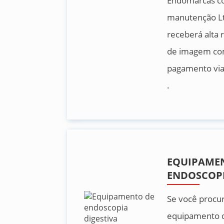
Endomarcas c
manutenção Lt
receberá alta 
de imagem co
pagamento via 
.
EQUIPAME
ENDOSCOPI
Se você procu
equipamento 