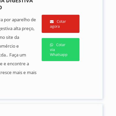
A DIGESTIVA
O
ra por aparelho de
Cotar
agora
estiva alta preço,
no site da
Cotar
omércio e
via
da.. Faça um
Whatsapp
e e encontre a
resce mais e mais