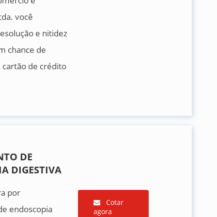
omércio e
da. você
resolução e nitidez
m chance de
cartão de crédito
NTO DE
A DIGESTIVA
ra por
Cotar
de endoscopia
agora